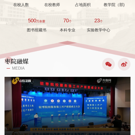
在校人数
在校教师
占地面积
教学院（部)
500
70
23
万余册
个
个
图书馆藏书
本科专业
实验教学中心
枣院融媒
MEDIA