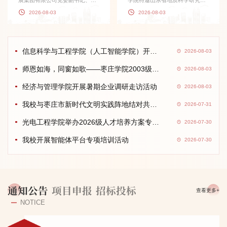
展集团有限公司党委副书记、总
学院特邀山东省地质科学研究院
经理高明率队到访食品科学与制
高级工程师、2005级地理科学专
2026-08-03
2026-08-03
药工程学院，研...
业优秀校友刘凤...
信息科学与工程学院（人工智能学院）开展2026年暑期“人工智...
2026-08-03
师恩如海，同窗如歌——枣庄学院2003级物理教育专业2班毕业20...
2026-08-03
经济与管理学院开展暑期企业调研走访活动
2026-08-03
我校与枣庄市新时代文明实践阵地结对共建座谈会暨第一次会商...
2026-07-31
光电工程学院举办2026级人才培养方案专家论证会
2026-07-30
我校开展智能体平台专项培训活动
2026-07-30
通知公告
项目申报
招标投标
查看更多+
NOTICE