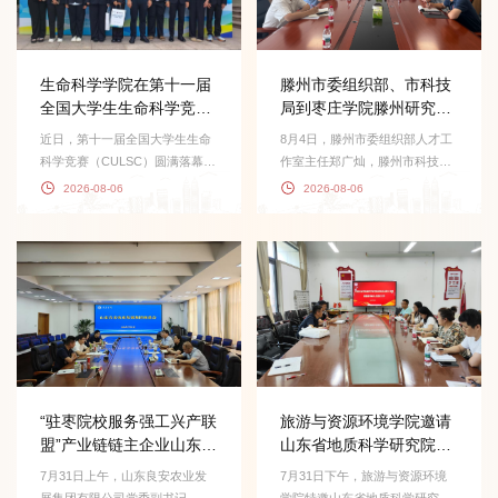
生命科学学院在第十一届
滕州市委组织部、市科技
全国大学生生命科学竞赛
局到枣庄学院滕州研究院
中荣获佳绩
座谈交流
近日，第十一届全国大学生生命
8月4日，滕州市委组织部人才工
科学竞赛（CULSC）圆满落幕。
作室主任郑广灿，滕州市科技局
生命科学学院学子在“创新创业
党组成员、副局长李勇等一行4人
2026-08-06
2026-08-06
类”与“科学探...
到枣庄学院滕...
“驻枣院校服务强工兴产联
旅游与资源环境学院邀请
盟”产业链链主企业山东良
山东省地质科学研究院刘
安农业发...
凤臣指导专硕...
7月31日上午，山东良安农业发
7月31日下午，旅游与资源环境