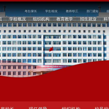
考生/家长
学生/校友
教师/职工
部门通知
页
学校概况
组织机构
教育教学
招生就业
科