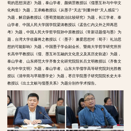
荀的思想演进》为题，泰山学者、颜炳罡教授以《儒墨互补与中华文
化构造》为题，王承略教授以《从墨子“天志”到董仲舒“天人感应”》
为题，解启扬教授以《墨荀贤能政治比较研究》为题，长江学者、泰
山学者、中国人民大学国学院梁涛教授以《孟告仁内义外之辩再思
考》为题，中国人民大学哲学院孙中原教授以《常新话题儒与墨》为
题，台湾大学佐藤将之教授以《〈墨子〉兼爱思想对〈荀子〉礼治思
想的可能影响》为题，中国墨子学会副会长、暨南大学哲学研究所所
长高华平教授以《儒、墨互补互融的文化意义及其历史轨迹》为题，
泰山学者、山东师范大学齐鲁文化研究院院长吕文明教授以《齐鲁文
化与中华文明》为题，泰山学者、山东大学儒学高等研究院刘光胜教
授以《清华简与早期墨学史》为题，枣庄学院墨子研究院院长史大丰
教授以《出土文献与儒墨关系》为题分别作学术报告。