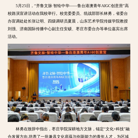
5月25日，“齐鲁文脉·智绘中华——鲁台港澳青年AIGC创意营”高
校路演宣讲活动在我校举行。校党委委员、统战部部长林勇，省委台
办宣调处处长张让明、四级调研员夏晨，山东艺术学院传媒学院教授
刘强、济南国际传播中心副主任安硕、枣庄市委台办等单位嘉宾出席
活动。
林勇在致辞中指出，枣庄学院深耕地方文脉，锚定“文化+科技”融
合发展方向,培养了一批兼具文化底蕴与创新能力的青年人才，为区域