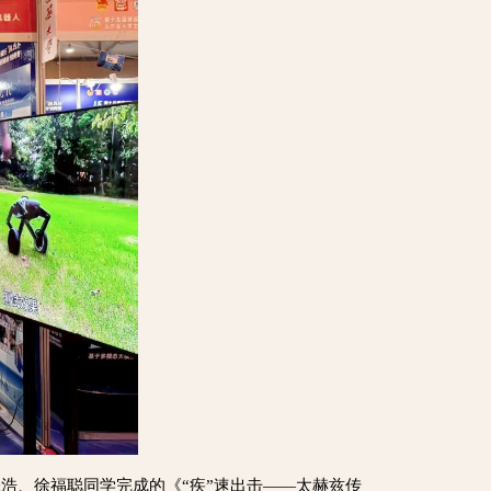
浩、徐福聪同学完成的《“疾”速出击——太赫兹传