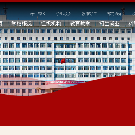
考生/家长
学生/校友
教师/职工
部门通知
页
学校概况
组织机构
教育教学
招生就业
科