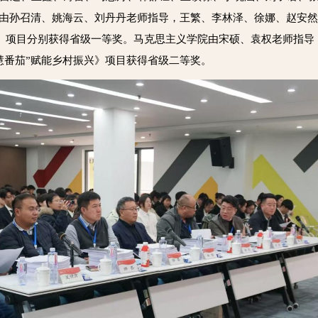
院由孙召清、姚海云、刘丹丹老师指导，王繁、李林泽、徐娜、赵安
人》项目分别获得省级一等奖。马克思主义学院由宋硕、袁权老师指
慧番茄”赋能乡村振兴》项目获得省级二等奖。