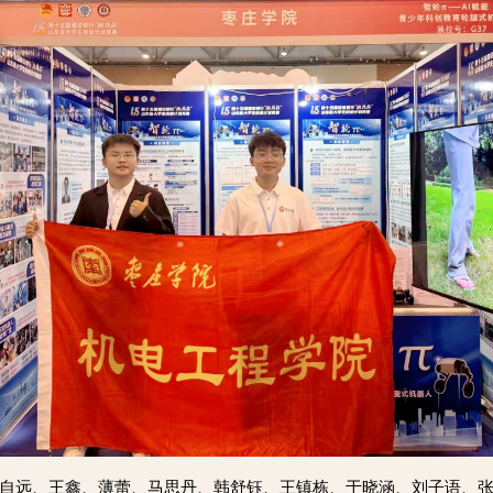
自远、王鑫、薄蕾、马思丹、韩舒钰、王镇栋、于晓涵、刘子语、张