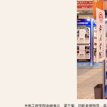
光电工程学院由姚海云、梁兰菊、闫昕老师指导，高