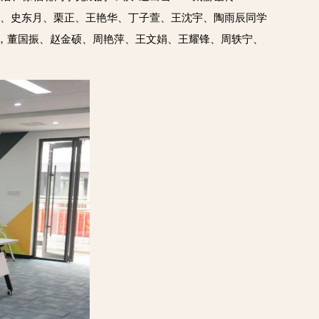
然、史东月、栗正、王艳华、丁子萱、王沈宇、陶雨辰同学
导，董国振、赵金硕、周艳萍、王文娟、王耀锋、周轶宁、