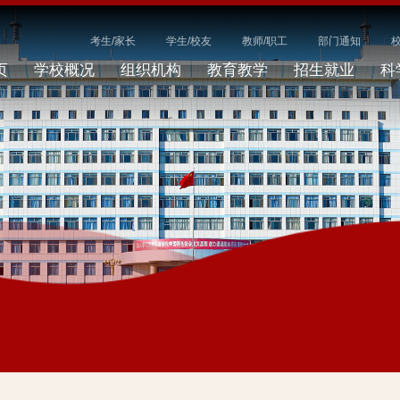
考生/家长
学生/校友
教师/职工
部门通知
页
学校概况
组织机构
教育教学
招生就业
科