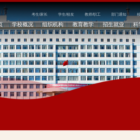
考生/家长
学生/校友
教师/职工
部门通知
页
学校概况
组织机构
教育教学
招生就业
科