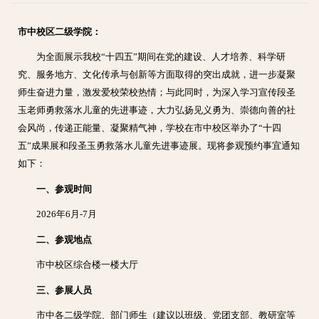
市中校区二级学院：
为全面展示我校“十四五”期间在党的建设、人才培养、科学研
究、服务地方、文化传承与创新等方面取得的突出成就，进一步凝聚
师生奋进力量，激发爱校荣校热情；与此同时，为深入学习宣传段圣
玉老师勇救落水儿童的先进事迹，大力弘扬见义勇为、崇德向善的社
会风尚，传递正能量、凝聚精气神，
学校
在
市中校区
举办了
“十四
五”成果展和段圣玉勇救落水儿童先进事迹展。
现将参观预约事宜通知
如下：
一、参观时间
2026年6月-7月
二、参观地点
市中校区综合楼一楼大厅
三、参展人员
市中各二级学院、部门师生（建议以班级、党团支部、教研室等