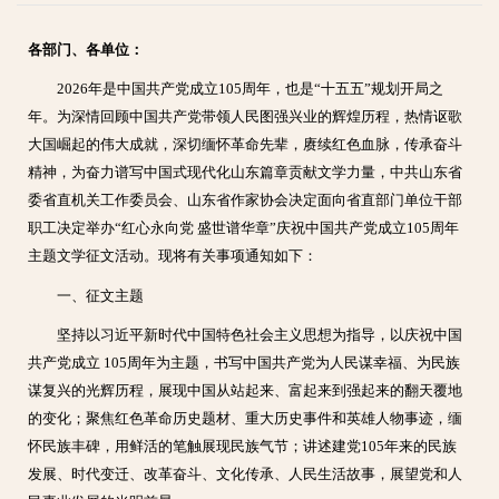
各部门、各单位：
2026年是中国共产党成立105周年，也是“十五五”规划开局之
年。为深情回顾中国共产党带领人民图强兴业的辉煌历程，热情讴歌
大国崛起的伟大成就，深切缅怀革命先辈，赓续红色血脉，传承奋斗
精神，为奋力谱写中国式现代化山东篇章贡献文学力量，中共山东省
委省直机关工作委员会、山东省作家协会决定面向省直部门单位干部
职工决定举办“红心永向党 盛世谱华章”庆祝中国共产党成立105周年
主题文学征文活动。现将有关事项通知如下：
一、征文主题
坚持以习近平新时代中国特色社会主义思想为指导，以庆祝中国
共产党成立 105周年为主题，书写中国共产党为人民谋幸福、为民族
谋复兴的光辉历程，展现中国从站起来、富起来到强起来的翻天覆地
的变化；聚焦红色革命历史题材、重大历史事件和英雄人物事迹，缅
怀民族丰碑，用鲜活的笔触展现民族气节；讲述建党105年来的民族
发展、时代变迁、改革奋斗、文化传承、人民生活故事，展望党和人