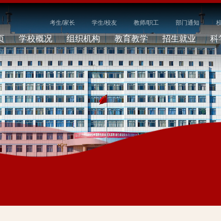
考生/家长
学生/校友
教师/职工
部门通知
页
学校概况
组织机构
教育教学
招生就业
科