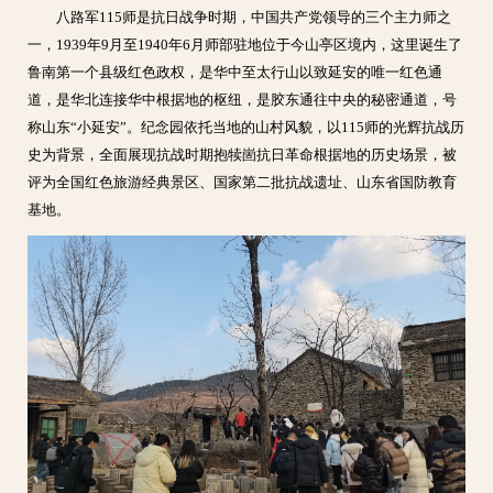
八路军115师是抗日战争时期，中国共产党领导的三个主力师之
一，1939年9月至1940年6月师部驻地位于今山亭区境内，这里诞生了
鲁南第一个县级红色政权，是华中至太行山以致延安的唯一红色通
道，是华北连接华中根据地的枢纽，是胶东通往中央的秘密通道，号
称山东“小延安”。纪念园依托当地的山村风貌，以115师的光辉抗战历
史为背景，全面展现抗战时期抱犊崮抗日革命根据地的历史场景，被
评为全国红色旅游经典景区、国家第二批抗战遗址、山东省国防教育
基地。