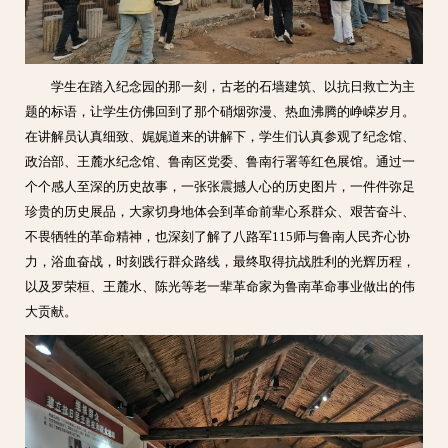
学生在踏入纪念园的那一刻，古老的石墙建筑、以抗日救亡为主
题的标语，让学生仿佛回到了那个硝烟弥漫、热血沸腾的峥嵘岁月。
在讲解员认真细致、娓娓道来的讲解下，学生们认真参观了纪念馆、
政治部、王麓水纪念馆、鲁南区党委、鲁南行署等红色展馆。通过一
个个感人至深的历史故事，一张张震撼人心的历史图片，一件件弥足
珍贵的历史展品，大家切身地体会到革命前辈心系群众、艰苦奋斗、
不畏牺牲的革命精神，也深刻了解了八路军115师与鲁南人民齐心协
力，浴血奋战，时刻践行群众路线，最终取得抗战胜利的光辉历程，
以及罗荣桓、王麓水、陈光等老一辈革命家为鲁南革命事业做出的伟
大贡献。