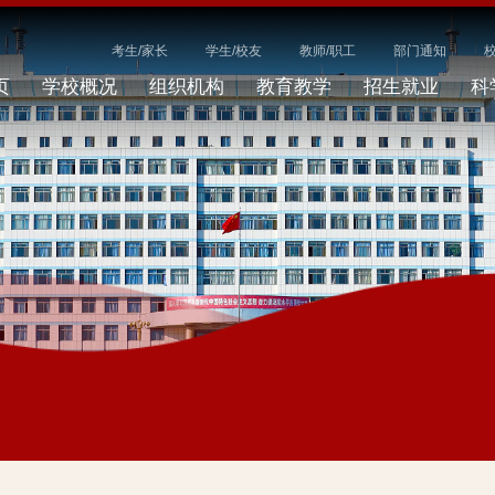
考生/家长
学生/校友
教师/职工
部门通知
页
学校概况
组织机构
教育教学
招生就业
科