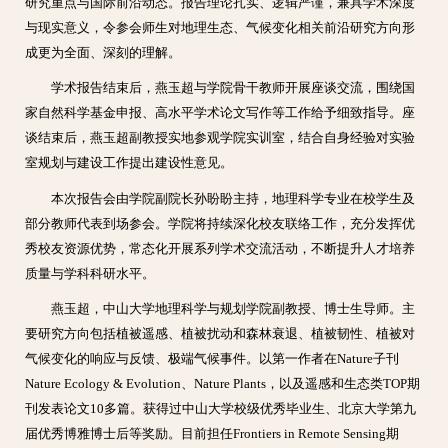
研究重点与国际前沿动态。报告理论扎实、逻辑严谨，兼具学术深度
与现实意义，令参会师生对地理生态、气候变化相关前沿研究方向形
成更为全面、深刻的理解。
学术报告结束后，燕玉超与学院骨干教师开展座谈交流，围绕国
家自然科学基金申报、高水平学术论文写作等工作给予细致指导。座
谈结束后，燕玉超副教授实地参观学院实训室，结合自身经验对实验
室规划与建设工作提出建设性意见。
本次报告会由学院副院长孙盼盼主持，地理科学专业在校学生及
部分教师代表到场参会。
学院将持续深化校友联络工作，充分发挥优
秀校友资源优势，常态化开展系列学术交流活动，不断提升人才培养
质量与学科科研水平。
燕玉超，中山大学地理科学与规划学院副教授、博士生导师。主
要研究方向包括植被遥感、植被扰动和森林衰退、植被韧性、植被对
气候变化的响应与反馈、极端气候事件。以第一作者在Nature子刊
Nature Ecology & Evolution、Nature Plants，以及遥感和生态类TOP期
刊发表论文10多篇。获得过中山大学校级优秀毕业生、北京大学第九
届优秀博雅博士后等奖励。目前担任Frontiers in Remote Sensing期