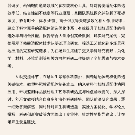
器研发、药物靶向递送领域的多功能核心工具。针对传统适配体筛选
效率低、结合性能不稳定等行业瓶颈，其团队系统探究并剖析了靶标
浓度、孵育时长、体系pH值、离子强度等关键参数的相互作用规律，
建立了科学完善的适配体筛选优化体系，有效提升了核酸适配体的筛
选效率与结合性能。报告结合大量原创实验数据、详实研究案例，完
整展示了核酸适配体技术从基础理论研究、筛选工艺优化到多场景落
地应用的完整研究链条，为在场师生搭建了交叉学科研究视野，为化
学、材料、环境监测等相关方向的科研工作提供了全新思路与技术参
考。
互动交流环节，在场师生紧扣学科前沿，围绕适配体规模化筛选
关键技术、微塑料靶标适配体制备难点、纳米材料与核酸适配体协同
应用、环境监测样品预处理工艺等科研热点与难点踊跃提问、深入探
讨。刘珏文教授结合自身多年海外科研经验、团队前沿研究成果，逐
一细致答疑解惑，同时针对师生科研选题、实验方案优化、学术论文
撰写、科研创新突破等方面给出了专业性、针对性的指导建议，让在
场师生受益匪浅。