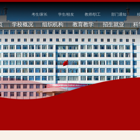
考生/家长
学生/校友
教师/职工
部门通知
页
学校概况
组织机构
教育教学
招生就业
科