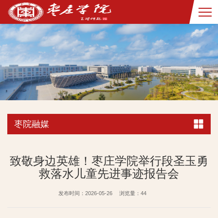
枣院融媒
致敬身边英雄！枣庄学院举行段圣玉勇
救落水儿童先进事迹报告会
发布时间：2026-05-26
浏览量：
44