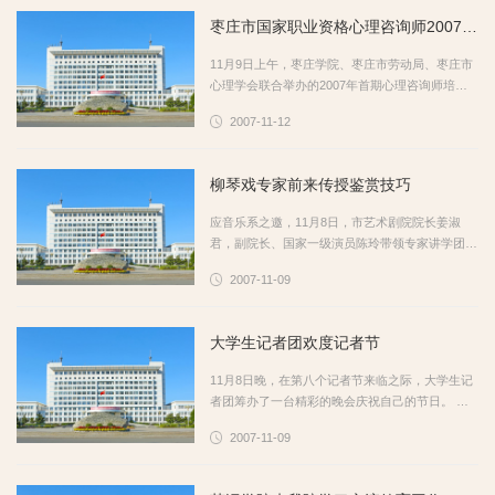
枣庄市国家职业资格心理咨询师2007年首期培训班开学典礼在我院举行
11月9日上午，枣庄学院、枣庄市劳动局、枣庄市
心理学会联合举办的2007年首期心理咨询师培训
班开学典礼在我院综合楼会议室举行。市科协、市
2007-11-12
劳动保障局、我院有关负责同志出席了开学典礼。
中国心理学发展心理学会副主任...
柳琴戏专家前来传授鉴赏技巧
应音乐系之邀，11月8日，市艺术剧院院长姜淑
君，副院长、国家一级演员陈玲带领专家讲学团来
到校园，“枣庄艺术剧院走进大学课本——柳琴戏
2007-11-09
系列讲座”就此拉开帷幕。 在音乐厅，院党委副书
记胡小林教授发表了热情洋溢...
大学生记者团欢度记者节
11月8日晚，在第八个记者节来临之际，大学生记
者团筹办了一台精彩的晚会庆祝自己的节日。 晚
会在文科楼报告厅举行。党委宣传部、团委、院报
2007-11-09
编辑部的领导和老师也到现场祝贺。枣庄日报社、
电视台、电台的部分新闻工作...