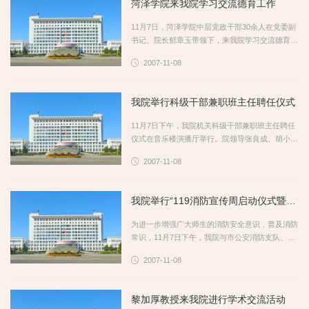
菏泽学院来我院学习交流德育工作
11月7日，菏泽学院中层党政干部30余人在党委副
书记、院长郁章玉带领下，来我院学习交流德育工
作。院领导张良成、胡小林出席交流会。 党委书
2007-11-08
记、院长张良成首先对菏泽学院一行的到来表示热
烈欢迎，并向客人介绍了学院...
我院举行科级干部兼职班主任聘任仪式
11月7日下午，我院机关科级干部兼职班主任聘任
仪式在音乐楼演播厅举行。院领导张良成、胡小
林、曾宪明、高庆喜出席仪式并向受聘干部颁发了
2007-11-08
聘书。 会议由曾宪明副院长主持。院纪委书记高
庆喜宣读了《中共枣庄学院委员...
我院举行“119消防宣传周启动仪式暨2007年移动杯消防运动会
为进一步增强广大师生的消防安全意识，普及消防
常识，11月7日下午，我院与市公安消防支队、移
动公司在西体育场联合举行了“119消防宣传周启动
2007-11-08
仪式暨2007年移动杯消防运动会”。院领导张良
成、颜世昌、市公安消防支队...
黎加厚教授来我院进行学术交流活动