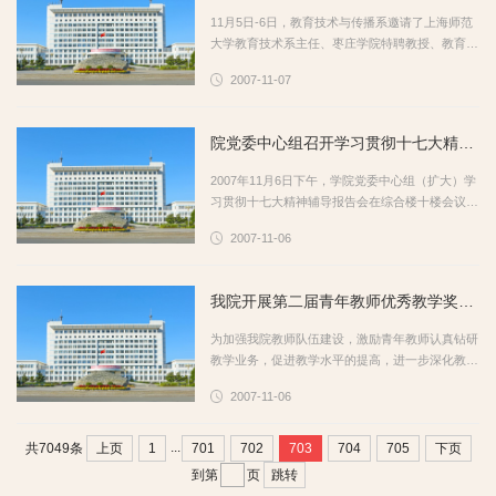
11月5日-6日，教育技术与传播系邀请了上海师范
大学教育技术系主任、枣庄学院特聘教授、教育部
教师教育信息化专家委员会专家黎加厚教授，到我
2007-11-07
院进行学术交流活动，受到曹胜强副院长的欢迎和
接待。 5日上午，黎教授听取...
院党委中心组召开学习贯彻十七大精神辅导报告会
2007年11月6日下午，学院党委中心组（扩大）学
习贯彻十七大精神辅导报告会在综合楼十楼会议室
举行，学院领导张良成、胡小林、曾宪明、高庆
2007-11-06
喜、颜世昌出席会议。全院各党总支书记、机关工
委书记、党委办公室、组织部、...
我院开展第二届青年教师优秀教学奖评选工作
为加强我院教师队伍建设，激励青年教师认真钻研
教学业务，促进教学水平的提高，进一步深化教学
改革，提高教学质量，根据《枣庄学院青年教师优
2007-11-06
秀教学奖评选办法（试行）》（枣院政字[2005]93
号），我院于2007年11月2-...
...
上页
1
701
702
703
704
705
下页
共7049条
跳转
到第
页