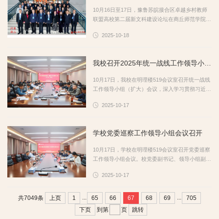
共同探讨地方应用型本科高校的建设与发展路径。
10月16日至17日，豫鲁苏皖接合区卓越乡村教师
在“应用型高校数字化转型与范式重构”论坛上，
联盟高校第二届新文科建设论坛在商丘师范学院举
安...
行。我校党委委员、副校长安涛应邀出席并作专题
2025-10-18
报告，教务处、文学院（传媒学院）相关负责同志
陪同参加。本届论坛以“人工智能驱动的新文科建
设与教育数字化深度融合”为主题，汇聚了江苏师
我校召开2025年统一战线工作领导小组（扩大）会议
范大学、淮阴师范学院、临沂大学、曲阜师范大
学、淮北师范大学、枣庄学院等10余家联盟高校的
10月17日，我校在明理楼519会议室召开统一战线
60余名专家学者。安涛在论坛上作了题为《转型与
工作领导小组（扩大）会议，深入学习贯彻习近平
重构...
总书记关于做好新时代党的统一战线工作的重要思
2025-10-17
想，贯彻落实中央和省委有关文件精神，总结工
作、分析形势、部署任务，为学校事业高质量发展
和“两升一创”战略目标凝聚人心、汇聚力量。校党
学校党委巡察工作领导小组会议召开
委副书记、学校统一战线工作领导小组副组长丰雷
主持会议并讲话。校领导褚夫敏、林勇、袁俊现出
10月17日，学校在明理楼519会议室召开党委巡察
席会议。会议传达落实了上级统战工作会议精神，
工作领导小组会议。校党委副书记、领导小组副组
集...
长丰雷，党委委员、纪委书记、监察专员、领导小
2025-10-17
组副组长武尚民，党委委员、组织部部长袁俊现参
加会议。会议传达学习了《中共中央关于加强
对“一把手”和领导班子监督的意见》等上级巡视巡
...
...
上页
1
65
66
67
68
69
705
共7049条
察有关文件，审议了《中共枣庄学院委员会关于巡
下页
跳转
到第
页
察工作专项检查反馈问题的整改方案》及修订的相