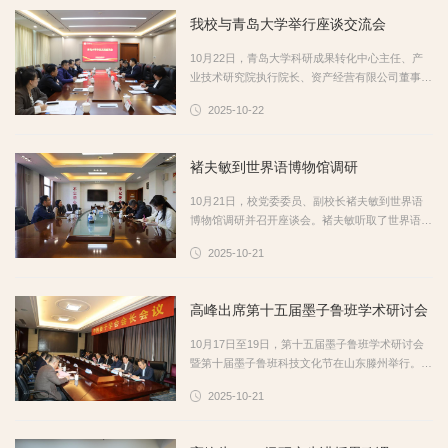
员会主任蒋国珍教授作专题报告。蒋教授以《AI与
我校与青岛大学举行座谈交流会
基于岗位胜任力的课程改革探讨》为题，围绕人工
智能如何推动应用型高校课程改革、如何支撑基于
10月22日，青岛大学科研成果转化中心主任、产
岗位胜任力的课程体系重构以及如何赋能基于岗位
业技术研究院执行院长、资产经营有限公司董事长
胜...
兼总经理鲍文胜一行7人来我校考察交流。校党委
2025-10-22
委员、副校长李目海热情接待了鲍文胜一行。双方
在明理楼519会议室举行座谈交流。李目海代表学
校对鲍文胜一行表示欢迎，并从办学历史、人才培
褚夫敏到世界语博物馆调研
养、科研创新、师资队伍、服务地方、国际交流等
方面简要介绍了学校基本情况，重点介绍了学校特
10月21日，校党委委员、副校长褚夫敏到世界语
色科研成果和产教融合等方面情况。他表示，青岛
博物馆调研并召开座谈会。褚夫敏听取了世界语博
大学...
物馆建设研究专家孙明孝的汇报，详细了解了博物
2025-10-21
馆人才队伍建设、馆藏资源、文物定级、著作出版
等工作情况，重点对博物馆评估定级推进情况进行
了解并提出建议。随后，褚夫敏参观了国际世界语
高峰出席第十五届墨子鲁班学术研讨会
协会亚洲图书馆和文物修复室。褚夫敏对世界语博
物馆的工作给予充分肯定，同时就世界语博物馆下
10月17日至19日，第十五届墨子鲁班学术研讨会
一步建设发展提出三点要求：一要聚焦评估定级目
暨第十届墨子鲁班科技文化节在山东滕州举行。校
标...
党委书记高峰，党委委员、副校长褚夫敏出席开幕
2025-10-21
式。本届研讨会以“‘四大全球倡议’视野下墨子鲁班
文化遗产与当代人文和自然科学融合发展”为主
题，汇聚了120余名国内外知名科学家、人文与自