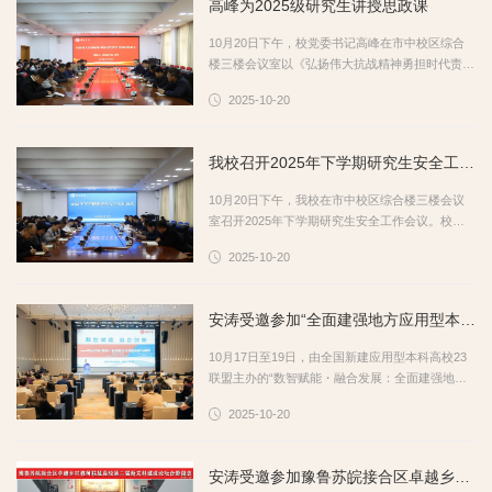
高峰为2025级研究生讲授思政课
然科学学者、卓越工程师及大国工匠，围绕墨学思
想的当代价值、科技与人文融合路径、人工智能时
10月20日下午，校党委书记高峰在市中校区综合
代伦理构建等议题展开深入研讨。17日，中国墨子
楼三楼会议室以《弘扬伟大抗战精神勇担时代责任
学...
争做时代新人》为题为2025级研究生讲授思想政
2025-10-20
治理论课。校党委委员、副校长李目海主持活动，
校党委委员、宣传部部长、研究生处处长闫昕到场
听课。高峰以中国人民抗日战争暨世界反法西斯战
我校召开2025年下学期研究生安全工作会议
争胜利80周年阅兵为切入点，沿着近代以来中华民
族发展的历史脉络，系统回顾了自1840年以来的
10月20日下午，我校在市中校区综合楼三楼会议
奋斗历程。他强调，经过十四年艰苦卓绝的浴血奋
室召开2025年下学期研究生安全工作会议。校党
战，中...
委委员、副校长李目海出席会议并讲话，校党委委
2025-10-20
员、宣传部部长、研究生处处长闫昕主持会议。李
目海指出，研究生作为学校科研工作的生力军和未
来科技创新中的中坚力量，其安全稳定直接关系到
安涛受邀参加“全面建强地方应用型本科高校”研讨会暨23联盟2025年会并作专题报告
学校整体办学秩序和育人成效。做好研究生安全工
作，是落实立德树人根本任务的内在要求，是推进
10月17日至19日，由全国新建应用型本科高校23
学校治理体系和治理能力现代化的重要内容，更是
联盟主办的“数智赋能・融合发展：全面建强地方
对每...
应用型本科高校”研讨会暨23联盟2025年会在衢州
2025-10-20
学院召开。我校党委委员、副校长安涛应邀出席并
在平行论坛上作专题报告。本届研讨会以“数智赋
能·融合发展：全面建强地方应用型本科高校”为主
安涛受邀参加豫鲁苏皖接合区卓越乡村教师联盟高校第二届新文科建设论坛并作报告
题，来至全国70所高校的300余名专家学者参会，