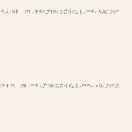
项规定精神。日前，中央纪委国家监委对7起违反中央八项规定精神
常抓不懈。日前，中央纪委国家监委对8起违反中央八项规定精神典