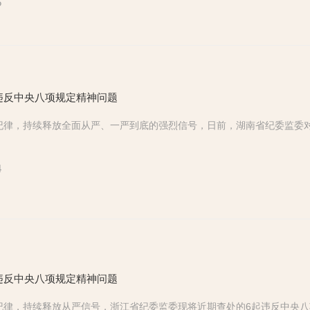
5
违反中央八项规定精神问题
纪律，持续释放全面从严、一严到底的强烈信号，日前，湖南省纪委监委
。
4
违反中央八项规定精神问题
纪律，持续释放从严信号，浙江省纪委监委现将近期查处的6起违反中央