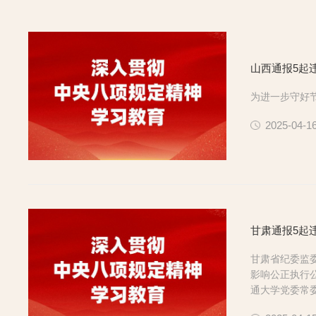
山西通报5起
为进一步守好
2025-04-1
甘肃通报5起
甘肃省纪委监
影响公正执行
通大学党委常