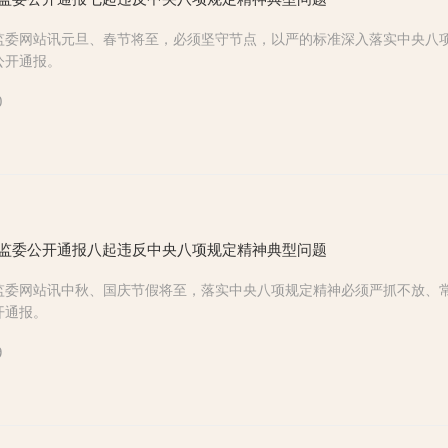
监委网站讯元旦、春节将至，必须坚守节点，以严的标准深入落实中央八
公开通报。
0
监委公开通报八起违反中央八项规定精神典型问题
监委网站讯中秋、国庆节假将至，落实中央八项规定精神必须严抓不放、
开通报。
9