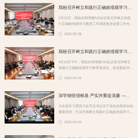
书记、监察专员武尚民主持，校领导丛海林、丰
我校召开树立和践行正确政绩观学习教育工作调度推进会暨工作专班会议
雷、安涛、林勇、闫昕出席。会议通报了高校政绩
观偏差典型案例和高校重点领域违纪违法典型案
5月22日，我校在明理楼519会议室召开树立和践
例，深入剖析案件背后暴露出的思想松懈、纪律淡
行正确政绩观学习教育工作调度推进会暨工作专班
薄、...
会议。校党委副书记丰雷，党委委员、纪委书记、
2026-05-28
监察专员武尚民，党委委员、统战部部长林勇，党
委委员、组织部部长袁俊现，党委委员、宣传部部
长闫昕出席会议。会议由袁俊现主持。武尚民传达
我校召开树立和践行正确政绩观学习教育推进会 ​
了中央党的建设工作领导小组有关文件精神；林勇
传达了中央层面学习教育工作专班工作简报；闫昕
4月16日下午，我校在明理楼519会议室召开树立
传达领学了中央层面学习教育工作专班有关通知精
和践行正确政绩观学习教育推进会。校党委副书记
神...
丰雷主持会议并讲话，校党委委员、纪委书记、监
2026-04-19
察专员武尚民，党委委员、组织部部长袁俊现，党
委委员、宣传部部长闫昕出席会议。会上，丰雷领
学了《石泰峰同志在树立和践行正确政绩观学习教
深学细悟强根基 严实并重促清廉 ——我校组织纪检干部教育培训活动
育中央指导组培训会议上的讲话》精神；武尚民传
达了省委学习教育工作专班有关文件精神；袁俊现
为全面学习贯彻习近平总书记关于党的自我革命的
传达了省委党的建设工作领导小组有关文件精神以
重要思想，扎实开展树立和践行正确政绩观学习教
及...
育，持续开展“纪检监察工作规范化法治化正规化
2026-04-03
建设年”行动，锤炼坚强党性，激励担当作为，4月
2日上午，我校组织开展纪检干部教育培训活动。
校党委委员、纪委书记、监察专员武尚民主持并讲