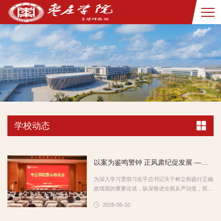
学校动态
以案为鉴鸣警钟 正风肃纪促发展 ——枣庄学院召开警示教育会
为深入学习贯彻习近平总书记关于树立和践行正确
政绩观的重要论述，纵深推进全面从严治党，筑牢
全校党员干部廉洁自律思想防线，6月9日下午，枣
2026-06-10
庄学院在薛城校区崇德楼报告厅召开警示教育会。
校党委书记高峰出席会议并讲话，党委委员、纪委