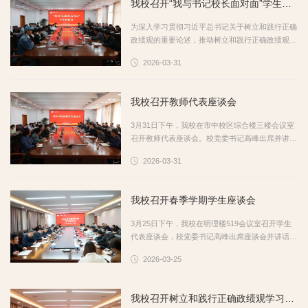
我校召开“我与书记校长面对面”学生座谈会
话。教育培训活动分为学习培训与现场教学两个阶
段。会议阶段集中学习了习近平总书记关于树立和
为深入学习贯彻习近平总书记关于树立和践行正确
践行正确政绩观的重要论述，传达学习省委教育
政绩观的重要论述，推动树立和践行正确政绩观学
工...
习教育走深走实，3月31日下午，我校在市中校区
2026-03-31
综合楼三楼会议室召开“我与书记校长面对面”学生
座谈会。校党委书记高峰出席座谈会并讲话，校党
委副书记、校长丛海林主持会议，校党委副书记丰
我校召开教师代表座谈会
雷出席会议。座谈会上，学生代表围绕教育教学、
管理服务、生活保障、个人成长等方面畅所欲言。
3月31日下午，我校在市中校区综合楼三楼会议室
同学们充分肯定学校在专业人才培养、实践平台
召开教师代表座谈会。校党委书记高峰出席并讲
搭...
话，校党委副书记、校长丛海林主持会议，校党委
2026-03-31
副书记丰雷出席会议。座谈会上，教师代表们围绕
学校改革发展、学科建设、人才培养、管理服务等
重点工作，结合自身工作实际，谈思考、摆问题、
我校召开春季学期学生座谈会
提建议，充分体现了广大教师的主人翁意识和责任
担当。各职能部门负责人对教师代表提出的意见建
3月25日下午，我校在明理楼519会议室召开学生
议逐一进行回应。高峰在讲话中指出，“十五五”时
代表座谈会，校党委书记高峰出席座谈会并讲话，
期...
校党委副书记、校长丛海林主持会议，校党委副书
2026-03-25
记丰雷，党委委员、宣传部部长闫昕出席会议。座
谈会上，来自各二级学院的学生代表立足自身学习
生活实际，围绕教育教学改革、后勤服务保障、校
我校召开树立和践行正确政绩观学习教育工作专班会议
园环境管理、学风建设提升、就业指导服务、文体