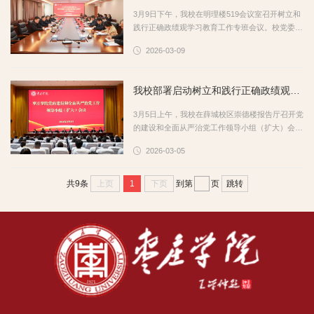
活动开展等方面畅所欲言，提出一些中肯、务实的
3月9日下午，我校在明理楼519会议室召开树立和
意见和建议。相关职能部门负责人认真倾听，并对
践行正确政绩观学习教育工作专班会议。校党委副
学...
书记丰雷主持会议并讲话，党委委员、纪委书记、
2026-03-09
监察专员武尚民，党委委员、统战部部长林勇，党
委委员、组织部部长袁俊现，党委委员、宣传部部
长闫昕出席会议。丰雷在讲话中强调，在全党开展
我校部署启动树立和践行正确政绩观学习教育工作
树立和践行正确政绩观学习教育，是党中央立
足“十五五”开局起步作出的重大部署，是今年党建
3月5日上午，我校在薛城校区崇德楼报告厅召开党
工作的重点任务。学校工作专班要发挥好统筹协
的建设和全面从严治党工作领导小组（扩大）会
调、督...
议，传达学习中央、省委党的建设工作领导小组有
2026-03-05
关会议精神，部署启动开展树立和践行正确政绩观
学习教育工作。校党委书记高峰作动员讲话，校党
委副书记、校长丛海林主持会议。校领导丰雷、李
上页
1
下页
跳转
共9条
到第
页
目海、安涛、武尚民、李存杰、林勇、袁俊现、闫
昕以及党的建设和全面从严治党工作领导小组成员
单位负责人参加会议。高峰指出，在全党开展树立
和...