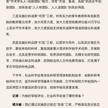
善“学术带头人+创新团队”模式，培育“开放、集成、高效”的高水平创
新团队，加快形成“人人有团队、人人进团队”的良好局面。
三是实施社科成果“培育”工程。对有实力的青年教师和有创新思
路的教师重点培养，加大培育力度。加大力度资助教师出版20万字以
上高水平学术著作，加大力度鼓励支持相关成果申报省部级社科成果
奖。
四是实施社科品牌“打造”工程。以需求为导向，以高层次项目为
抓手，聚焦有组织科研，聚焦国家重大需求和学校学术优势，开展联
合攻关，尤其是墨学科研团队、世界语研究团队、石榴文化研究团队
等，尽快做出标志性成果，把我校这些人文特色擦亮做实，打造属于
枣庄学院的特色品牌。
下半年，社会科学处将深化科研管理体制机制改革、创新科研考
核评价方式、提升科研管理服务引导效能，扛牢科研助力学校国内一
流应用型大学建设的责任担当，助推学校高质量发展。
记者：
为做好审核评估，社会科学处做了哪些准备？
褚夫敏：
我们通过实施意识形态“筑基”工程，严格落实意识形态