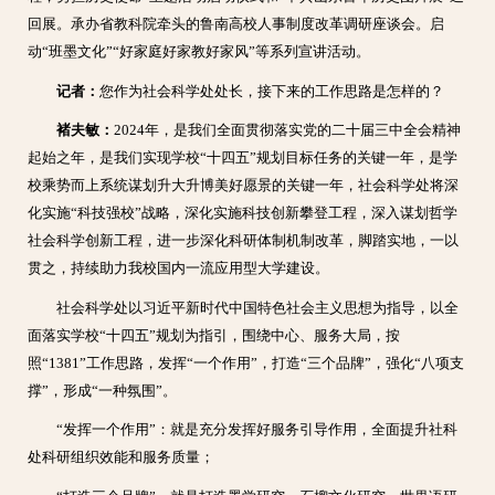
回展。承办省教科院牵头的鲁南高校人事制度改革调研座谈会。启
动“班墨文化”“好家庭好家教好家风”等系列宣讲活动。
记者：
您作为社会科学处处长，接下来的工作思路是怎样的？
褚夫敏：
2024年，是我们全面贯彻落实党的二十届三中全会精神
起始之年，是我们实现学校“十四五”规划目标任务的关键一年，是学
校乘势而上系统谋划升大升博美好愿景的关键一年，社会科学处将深
化实施“科技强校”战略，深化实施科技创新攀登工程，深入谋划哲学
社会科学创新工程，进一步深化科研体制机制改革，脚踏实地，一以
贯之，持续助力我校国内一流应用型大学建设。
社会科学处以习近平新时代中国特色社会主义思想为指导，以全
面落实学校“十四五”规划为指引，围绕中心、服务大局，按
照“1381”工作思路，发挥“一个作用”，打造“三个品牌”，强化“八项支
撑”，形成“一种氛围”。
“发挥一个作用”：就是充分发挥好服务引导作用，全面提升社科
处科研组织效能和服务质量；