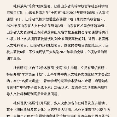
社科成果“培育”成效显著。获批山东省高等学校哲学社会科学研
究项目6项、山东省教育科学“十四五”规划2023年度课题5项（含重点
课题1项）、山东省民族宗教委重点课题12项（居同类高校首位）、
2024年度山东省人文社会科学课题3项、山东省艺术重点课题30项、
山东省人力资源社会保障课题和山东省学校卫生协会专项课题等共计
61项，以上各类项目获批情况均列全省同类高校前列。近日，教育部
人文社科项目、山东省社科规划项目、国家民委项目也陆续公示，我
校共获批6项，不仅实现该三大类别2023年零的突破，立项总量为近
四年最高。
社科研究“搭台”和学术氛围“浸润”有力推进。立足有组织科研，
持续开展“学术繁荣计划”，上半年共举办人文社科类国家级学术会议2
场，举办“名师大讲堂”、青年学者论坛等学术活动20余场，邀请知名
专家辅导申报本子线下线下累计20余场次。邀请多位C刊主编来校指
导人文社科和期刊高质量发展问题。
社科普及“拓展”打开局面。多人次参加省市社科普及宣讲活动，
其中《滕国故城及其文化》入选齐鲁大讲坛。承办枣庄市“铭记奋斗历
程，勇担历史使命”主题活动启动仪式和“中共山东百年历史图片展”巡